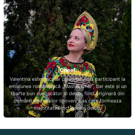
Cheef
Valentina este bucătar pasionat, fost participant la
emisiunea românească „Master Chef”, dar este și un
foarte bun cunoscător al deltei, fiind originară din
comunitatea rusilor lipoveni cea care formeaza
majoritatea locuitorilor deltei.