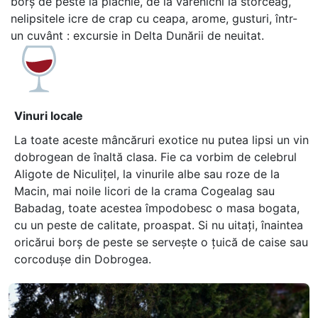
borș de peste la plachie, de la varenichi la storceag,
nelipsitele icre de crap cu ceapa, arome, gusturi, într-
un cuvânt : excursie in Delta Dunării de neuitat.
Vinuri locale
La toate aceste mâncăruri exotice nu putea lipsi un vin
dobrogean de înaltă clasa. Fie ca vorbim de celebrul
Aligote de Niculițel, la vinurile albe sau roze de la
Macin, mai noile licori de la crama Cogealag sau
Babadag, toate acestea împodobesc o masa bogata,
cu un peste de calitate, proaspat. Si nu uitați, înaintea
oricărui borș de peste se servește o țuică de caise sau
corcodușe din Dobrogea.