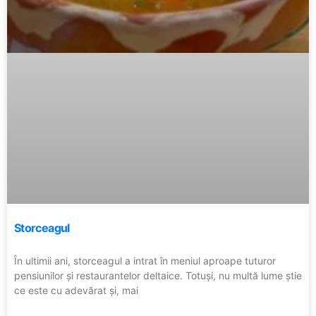
Storceagul
În ultimii ani, storceagul a intrat în meniul aproape tuturor
pensiunilor și restaurantelor deltaice. Totuși, nu multă lume știe
ce este cu adevărat și, mai