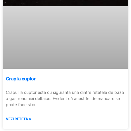
Crap la cuptor
Crapul la cuptor este cu siguranta una dintre retetele de baza
a gastronomiei deltaice. Evident că acest fel de mancare se
poate face și cu
VEZI RETETA »