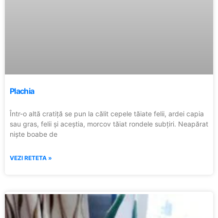
Plachia
Într-o altă cratiță se pun la călit cepele tăiate felii, ardei capia
sau gras, felii și aceștia, morcov tăiat rondele subțiri. Neapărat
niște boabe de
VEZI RETETA »