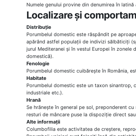
Numele genului provine din denumirea în latină
Localizare și comporta
Distribuție
Porumbelul domestic este răspândit pe aproape t
apărând astfel populații de indivizi sălbăticiți
jurul Mediteranei și în vestul Europei în zonele
domestică).
Fenologie
Porumbelul domestic cuibărește în România, este 
Habitate
Porumbelul domestic este un taxon sinantrop, cuib
industriale etc.).
Hrană
Se hrănește în general pe sol, preponderent cu s
resturi de mâncare puse la dispoziție direct sau
Alte informații
Columbofilia este activitatea de creștere, repro