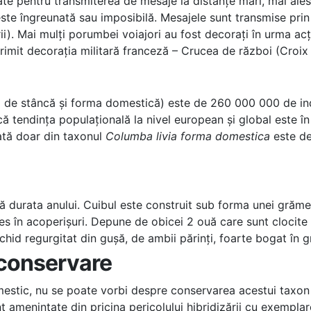
itate pentru transmiterea de mesaje la distanțe mari, mai ale
 este îngreunată sau imposibilă. Mesajele sunt transmise pr
rii). Mai mulți porumbei voiajori au fost decorați în urma ac
imit decorația militară franceză – Crucea de război (Croix
l de stâncă și forma domestică) este de 260 000 000 de ind
tendința populațională la nivel european și global este în 
ată doar din taxonul
Columba livia forma domestica
este de
durata anului. Cuibul este construit sub forma unei grămezi
 ales în acoperișuri. Depune de obicei 2 ouă care sunt clocite 
ichid regurgitat din gușă, de ambii părinți, foarte bogat în g
 conservare
mestic, nu se poate vorbi despre conservarea acestui taxon 
t amenințate din pricina pericolului hibridizării cu exempl