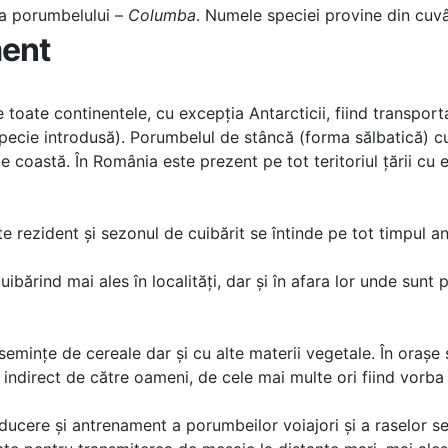
 a porumbelului –
Columba
. Numele speciei provine din cuvâ
ment
oate continentele, cu excepția Antarcticii, fiind transport
 (specie introdusă). Porumbelul de stâncă (forma sălbatică) c
 de coastă. În România este prezent pe tot teritoriul țării 
rezident și sezonul de cuibărit se întinde pe tot timpul an
ărind mai ales în localități, dar și în afara lor unde sunt p
emințe de cereale dar și cu alte materii vegetale. În orașe 
 indirect de către oameni, de cele mai multe ori fiind vorba
ducere și antrenament a porumbeilor voiajori și a raselor s