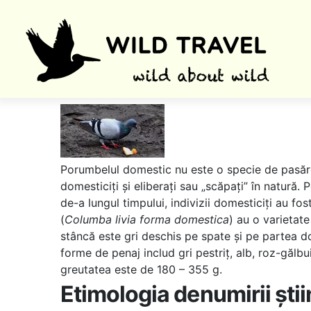
Porumbelul domestic nu este o specie de pasăre 
domesticiți și eliberați sau „scăpați” în natură.
de-a lungul timpului, indivizii domesticiți au fos
(
Columba livia forma domestica
) au o varietat
stâncă este gri deschis pe spate și pe partea do
forme de penaj includ gri pestriț, alb, roz-găl
greutatea este de 180 – 355 g.
Etimologia denumirii știi