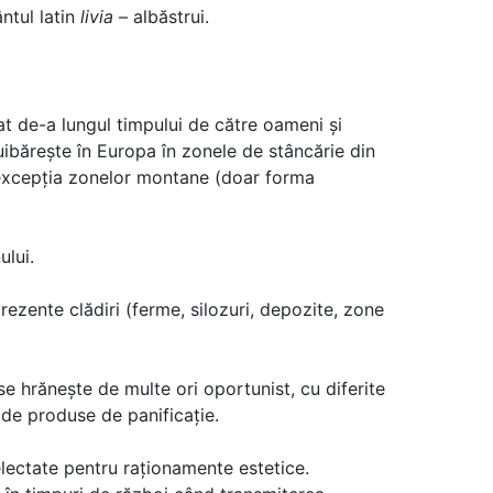
ntul latin
livia
– albăstrui.
at de-a lungul timpului de către oameni și
uibărește în Europa în zonele de stâncărie din
cu excepția zonelor montane (doar forma
ului.
rezente clădiri (ferme, silozuri, depozite, zone
se hrănește de multe ori oportunist, cu diferite
 de produse de panificație.
electate pentru raționamente estetice.