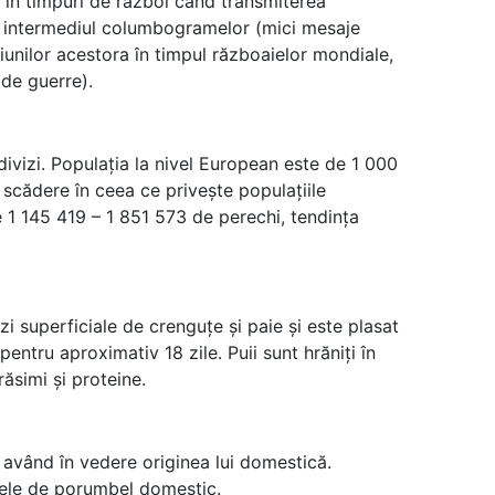
s în timpuri de război când transmiterea
in intermediul columbogramelor (mici mesaje
țiunilor acestora în timpul războaielor mondiale,
 de guerre).
ivizi. Populația la nivel European este de 1 000
scădere în ceea ce privește populațiile
 1 145 419 – 1 851 573 de perechi, tendința
 superficiale de crenguțe și paie și este plasat
pentru aproximativ 18 zile. Puii sunt hrăniți în
răsimi și proteine.
având în vedere originea lui domestică.
arele de porumbel domestic.