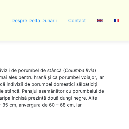
Despre Delta Dunarii
Contact
ivizii de porumbel de stâncă (
Columba livia
)
 mai ales pentru hrană și ca porumbel voiajor, iar
l că indivizii de porumbei domestici sălbăticiți
l de stâncă. Penajul asemănător cu porumbelul de
 aripa închisă prezintă două dungi negre. Alte
 – 35 cm, anvergura de 60 – 68 cm, iar