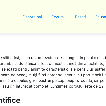
Despre noi
Excursii
Păsări
Fauna
sălbatică, ci un taxon rezultat de-a lungul timpului din ind
 Porumbelul de stâncă a fost domesticit încă din antichitate,
t selectați pentru anumite caracteristici ale penajului, astfe
e mare de penaj, mulți fiind aproape identici cu porumbelu
rsală a capului, gri-albăstrui pe cap, piept și coadă, iar pe
bui, sau gri întunecat complet. Lungimea corpului este de 29
ntifice