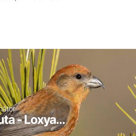
mător
ta - Loxya...