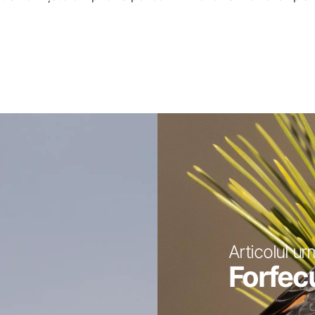
Articolul ur
Forfecu