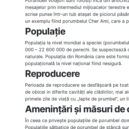
Porumbeii voiajori sunt folosiți încă din antich
mesajelor prin intermediul mijloacelor terestre
scrise punse într-un tub atașat de piciorul păsă
un exemplu fiind porumbelul Cher Ami, care a pr
Populație
Populația la nivel mondial a speciei (porumbelu
000 – 22 600 000 de perechi. Se suspectează că 
naturale. Populația din România care este form
populațională la nivel național fiind nesigură.
Reproducere
Perioada de reproducere se desfășoară pe toată 
de obicei in diferite cavități ale clădirilor, mai
primele zile de viață cu „lapte de prumbel”, un l
Amenințări și măsuri de
În ceea ce privește populațiile de porumbel do
Populațiile sălbatice de porumbel de stâncă sun