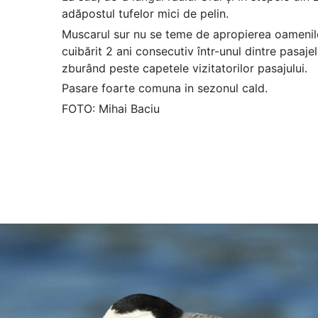
adăpostul tufelor mici de pelin.
Muscarul sur nu se teme de apropierea oamenilor
cuibărit 2 ani consecutiv într-unul dintre pasaj
zburând peste capetele vizitatorilor pasajului.
Pasare foarte comuna in sezonul cald.
FOTO: Mihai Baciu