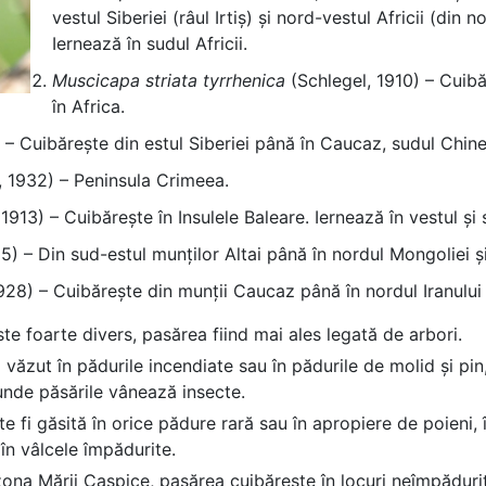
vestul Siberiei (râul Irtiș) și nord-vestul Africii (din
Iernează în sudul Africii.
Muscicapa striata tyrrhenica
(Schlegel, 1910) – Cuibăr
în Africa.
 Cuibărește din estul Siberiei până în Caucaz, sudul Chinei ș
 1932) – Peninsula Crimeea.
913) – Cuibărește în Insulele Baleare. Iernează în vestul și s
) – Din sud-estul munților Altai până în nordul Mongoliei și
28) – Cuibărește din munții Caucaz până în nordul Iranului și
te foarte divers, pasărea fiind mai ales legată de arbori.
văzut în pădurile incendiate sau în pădurile de molid și pin,
 unde păsările vânează insecte.
i găsită în orice pădure rară sau în apropiere de poieni, în p
în vâlcele împădurite.
in zona Mării Caspice, pasărea cuibărește în locuri neîmpădu