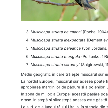
Muscicapa striata neumanni
(Poche, 1904) –
Muscicapa striata inexpectata
(Dementiev,
Muscicapa striata balearica
(von Jordans, 1
Muscicapa striata mongola
(Portenko, 1955
Muscicapa striata sarudnyi
(Snigirewski, 19
Mediu geografic în care trăiește muscarul sur es
La nordul Europei, muscarul sur adesea poate fi 
apropierea marginilor de pădure și a poienilor,
În zona de mijloc a Europei această pasăre poate f
orașe. În stepă și silvostepă adesea este găsită 
La sud, de-a lungul râului Ural și în stepele d