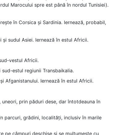
 nordul Marocului spre est până în nordul Tunisiei).
ește în Corsica și Sardinia. Iernează, probabil,
i sudul Asiei. Iernează în estul Africii.
ud-vestul Africii.
 sud-estul regiunii Transbaikalia.
 Afganistanului. Iernează în estul Africii.
 uneori, prin păduri dese, dar întotdeauna în
arcuri, grădini, localități, inclusiv în marile
rite pe câmpuri deschise și se mulțumește cu