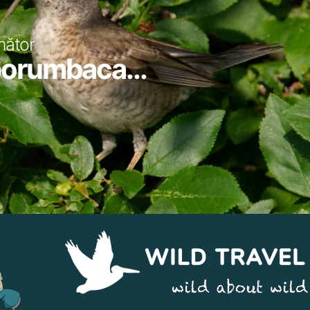
mător
 porumbaca...