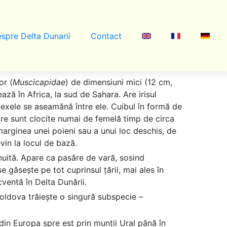
spre Delta Dunarii
Contact
or (
Muscicapidae
) de dimensiuni mici (12 cm,
ează în Africa, la sud de Sahara. Are irisul
. Sexele se aseamănă între ele. Cuibul în formă de
are sunt clocite numai de femelă timp de circa
marginea unei poieni sau a unui loc deschis, de
vin la locul de bază.
uită. Apare ca pasăre de vară, sosind
 găsește pe tot cuprinsul țării, mai ales în
cventă în Delta Dunării.
oldova trăiește o singură subspecie –
din Europa spre est prin munții Ural până în