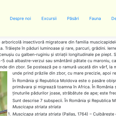
Despre noi
Excursii
Păsări
Fauna
De
 arboricolă insectivoră migratoare din familia muscicapidel
a. Trăiește în păduri luminoase și rare, parcuri, grădini. Iern
 cenușiu cu galben-ruginiu și striații longitudinale pe piept
 4-5 ouă albastre-verzui sau smântânii pătate cu maroniu, c
rinde din zbor. Se postează pe o ramură uscată din vârf, la 
unde prind prăzile din zbor, cu mare precizie, apoi re
În România și Republica Moldova este o pasăre obișn
primăvara și migrează toamna în Africa. În România se
ținuturile pădurilor joase, străbătute de ape; este fre
Sunt descrise 7 subspecii. În România și Republica M
Muscicapa striata striata
Muscicapa striata striata
(Pallas, 1764) – Cuibărește 