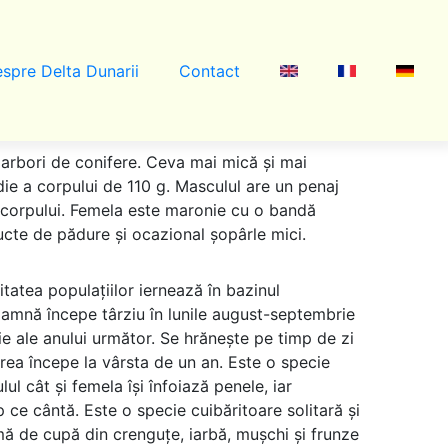
spre Delta Dunarii
Contact
i arbori de conifere. Ceva mai mică și mai
ie a corpului de 110 g. Masculul are un penaj
ul corpului. Femela este maronie cu o bandă
ucte de pădure și ocazional șopârle mici.
itatea populațiilor iernează în bazinul
oamnă începe târziu în lunile august-septembrie
rilie ale anului următor. Se hrănește pe timp de zi
erea începe la vârsta de un an. Este o specie
l cât și femela își înfoiază penele, iar
 ce cântă. Este o specie cuibăritoare solitară și
rmă de cupă din crenguțe, iarbă, mușchi și frunze