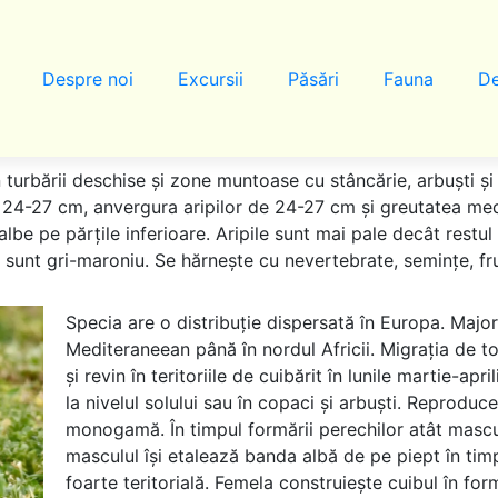
Despre noi
Excursii
Păsări
Fauna
De
n turbării deschise și zone muntoase cu stâncărie, arbuști ș
 24-27 cm, anvergura aripilor de 24-27 cm și greutatea med
albe pe părțile inferioare. Aripile sunt mai pale decât rest
e sunt gri-maroniu. Se hărnește cu nevertebrate, semințe, fr
Specia are o distribuție dispersată în Europa. Major
Mediteraneean până în nordul Africii. Migrația de t
și revin în teritoriile de cuibărit în lunile martie-ap
la nivelul solului sau în copaci și arbuști. Reproduc
monogamă. În timpul formării perechilor atât masculu
masculul își etalează banda albă de pe piept în timp
foarte teritorială. Femela construiește cuibul în fo