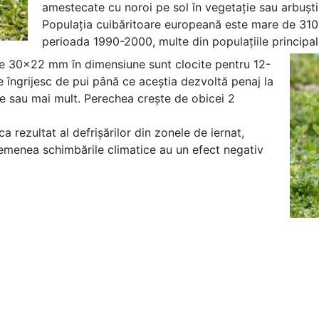
amestecate cu noroi pe sol în vegetație sau arbuști
Populația cuibăritoare europeană este mare de 310.
perioada 1990-2000, multe din populațiile principal
ă de 30×22 mm în dimensiune sunt clocite pentru 12-
se îngrijesc de pui până ce aceștia dezvoltă penaj la
ile sau mai mult. Perechea crește de obicei 2
a rezultat al defrișărilor din zonele de iernat,
semenea schimbările climatice au un efect negativ