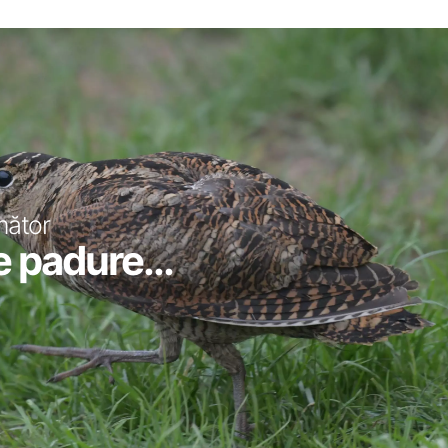
mător
e padure...