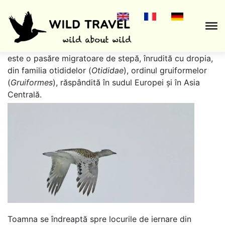
Spârcaciul
,
spurcaciul
sau
dropia mică
(
Tetrax tetrax
)
este o pasăre migratoare de stepă, înrudită cu dropia,
din familia otididelor (
Otididae
), ordinul gruiformelor
(
Gruiformes
), răspândită în sudul Europei și în Asia
Centrală.
Toamna se îndreaptă spre locurile de iernare din