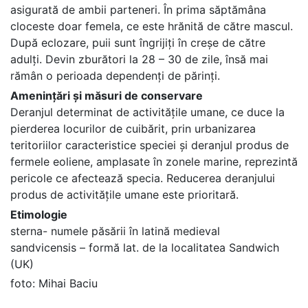
asigurată de ambii parteneri. În prima săptămâna
cloceste doar femela, ce este hrănită de către mascul.
După eclozare, puii sunt îngrijiți în creșe de către
adulți. Devin zburători la 28 – 30 de zile, însă mai
rămân o perioada dependenți de părinți.
Amenințări și măsuri de conservare
Deranjul determinat de activitățile umane, ce duce la
pierderea locurilor de cuibărit, prin urbanizarea
teritoriilor caracteristice speciei și deranjul produs de
fermele eoliene, amplasate în zonele marine, reprezintă
pericole ce afectează specia. Reducerea deranjului
produs de activitățile umane este prioritară.
Etimologie
sterna- numele păsării în latină medieval
sandvicensis – formă lat. de la localitatea Sandwich
(UK)
foto: Mihai Baciu