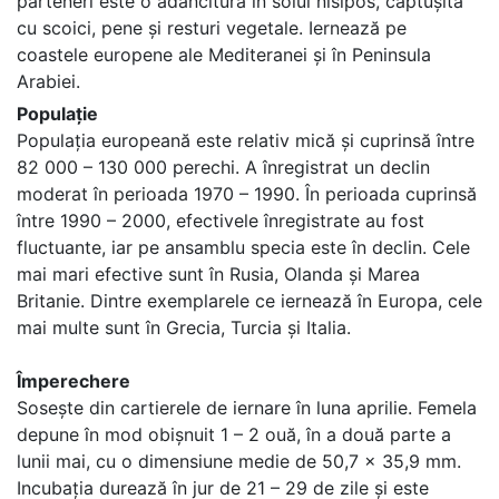
parteneri este o adâncitură în solul nisipos, căptușită
cu scoici, pene și resturi vegetale. Iernează pe
coastele europene ale Mediteranei și în Peninsula
Arabiei.
Populație
Populația europeană este relativ mică și cuprinsă între
82 000 – 130 000 perechi. A înregistrat un declin
moderat în perioada 1970 – 1990. În perioada cuprinsă
între 1990 – 2000, efectivele înregistrate au fost
fluctuante, iar pe ansamblu specia este în declin. Cele
mai mari efective sunt în Rusia, Olanda și Marea
Britanie. Dintre exemplarele ce iernează în Europa, cele
mai multe sunt în Grecia, Turcia și Italia.
Împerechere
Sosește din cartierele de iernare în luna aprilie. Femela
depune în mod obișnuit 1 – 2 ouă, în a două parte a
lunii mai, cu o dimensiune medie de 50,7 x 35,9 mm.
Incubația durează în jur de 21 – 29 de zile și este