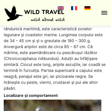
Chira de mare, cunoscută și sub denumirea de
rândunică maritimă, este caracteristică zonelor
lagunare și coastelor marine. Lungimea corpului este
de 34 – 45 cm și și o greutate de 180 – 300 g.
Anvergură aripilor este de circa 85 – 87 cm. Că
mărime, este asemănătoare cu pescărușul răzător
(Chroicocephalus ridibundus). Adulții au înfățișare
similară. Ciocul este lung, aripile ascuțite, iar coadă se
termină în furculița. Partea superioară a capului este
neagră, penajul este gri, iar picioarele negre. Se
hrănește cu peste, viermi, crustacei și pui ale altor
păsări.
Localizare și comportament