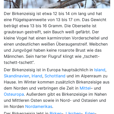
Der Birkenzeisig ist etwa 12 bis 14 cm lang und hat
eine Flügelspannweite von 13 bis 17 cm. Das Gewicht
beträgt etwa 13 bis 16 Gramm. Die Oberseite ist
graubraun gestreift, sein Bauch weiß gefärbt. Der
kleine Vogel hat einen karminroten Vorderscheitel und
einen undeutlichen weißen Überaugenstreif. Weibchen
und Jungvögel haben keine rosarote Brust wie das
Männchen. Sein harter Flugruf klingt wie „tschett-
tschett-tschett“.
Der Birkenzeisig ist in Europa hauptsächlich in
Island
,
Skandinavien
,
Irland
,
Schottland
und im Alpenraum zu
Hause. Im Winter kommen zusätzlich Birkenzeisige aus
dem Norden und verbringen die Zeit in
Mittel
– und
Osteuropa
. Außerdem gibt es Birkenzeisige im Nahen
und Mittleren Osten sowie in Nord- und Ostasien und
im Norden
Nordamerikas
.
Der Birkenzeisig lebt in
Birken
-,
Lärchen
-,
Erlen
-,