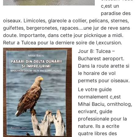
c,est un
paradise des
oiseaux. Limicoles, glareole a collier, pelicans, sternes,
guifettes, bergeronetes, rapaces….une jur de reve sans
doute. Importante, dans cette jour picknique a midi.
Retur a Tulcea pour la derniere soire de l,excursion.
Jour 8: Tulcea –
Bucharest aeroport.
Dans la route arette si
le horaire de vol
permets pour oiseaux.
Le votre guide
normalement c,est
Mihai Baciu, ornitholog,
ecrivant, guide
professionale pour la
nature. Ils a ecrite
quatre libres des