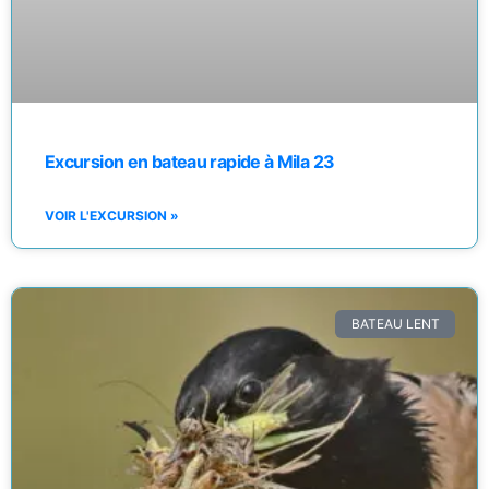
Excursion en bateau rapide à Mila 23
VOIR L'EXCURSION »
BATEAU LENT