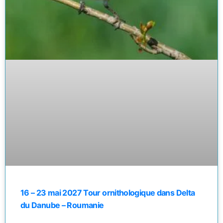
16 – 23 mai 2027 Tour ornithologique dans Delta
du Danube – Roumanie