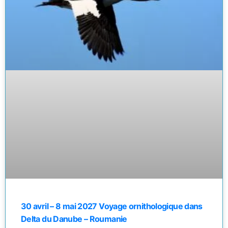
30 avril – 8 mai 2027 Voyage ornithologique dans
Delta du Danube – Roumanie