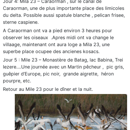
Jour 4: Mila 23 – Caraorman , sur le canal de
Caraorman, une de plus importante place des limicoles
du delta. Possible aussi spatule blanche , pelican frisee,
sterne caspiene.
A Caraorman ont va a pied environ 3 heures pour
observer les oiseaux .Apres midi ont va change le
villaage, maintenant ont aura loge a Mila 23, une
superbe place ocupee des ancienes kosacs.
Jour 5 : Mile 23 – Monastère de Batag, lac Babina, Trei
Iezere….Une journée avec un Martin pêcheur , pic gris,
guêpier d’Europe, pic noir, grande aigrette, héron
pourpre, etc.
Retour au Mile 23 pour le dîner et la nuit.