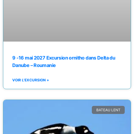
9 -16 mai 2027 Excursion ornitho dans Delta du
Danube – Roumanie
VOIR L'EXCURSION »
BATEAU LENT