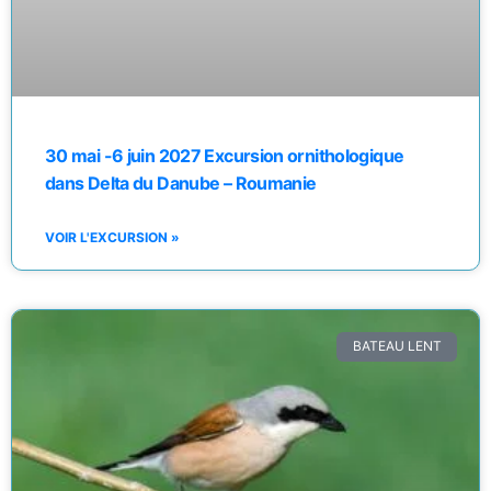
30 mai -6 juin 2027 Excursion ornithologique
dans Delta du Danube – Roumanie
VOIR L'EXCURSION »
BATEAU LENT