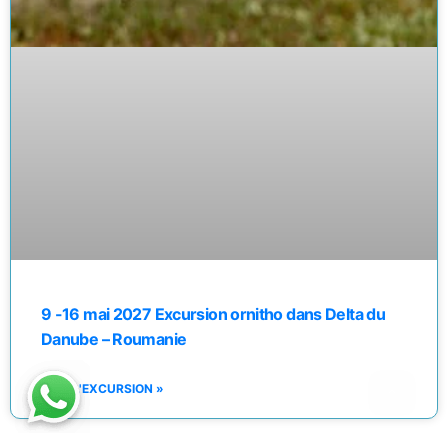
9 -16 mai 2027 Excursion ornitho dans Delta du
Danube – Roumanie
VOIR L'EXCURSION »