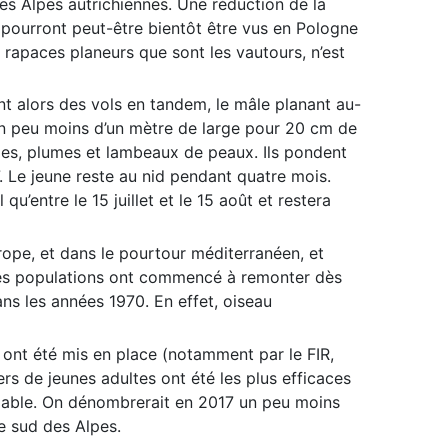
es Alpes autrichiennes. Une réduction de la
s pourront peut-être bientôt être vus en Pologne
 rapaces planeurs que sont les vautours, n’est
nt alors des vols en tandem, le mâle planant au-
d’un peu moins d’un mètre de large pour 20 cm de
lles, plumes et lambeaux de peaux. Ils pondent
 Le jeune reste au nid pendant quatre mois.
u’entre le 15 juillet et le 15 août et restera
rope, et dans le pourtour méditerranéen, et
. Les populations ont commencé à remonter dès
ns les années 1970. En effet, oiseau
 ont été mis en place (notamment par le FIR,
s de jeunes adultes ont été les plus efficaces
 viable. On dénombrerait en 2017 un peu moins
e sud des Alpes.