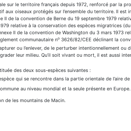
le sur le territoire français depuis 1972, renforcé par la p
atif aux oiseaux protégés sur l’ensemble du territoire. Il est i
 II de la convention de Berne du 19 septembre 1979 relativ
1979 relative à la conservation des espèces migratrices (du 
annexe II de la convention de Washington du 3 mars 1973 re
o
 Règlement communautaire n
3626/82/CEE déclinant la conve
e capturer ou l’enlever, de le perturber intentionnellement ou 
rader leur milieu. Qu’il soit vivant ou mort, il est aussi inter
stituée des deux sous-espèces suivantes :
èce qui se rencontre dans la partie orientale de l’aire de r
 commune au niveau mondial et la seule présente en Europe.
ron de les mountains de Macin.