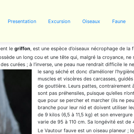
Presentation
Excursion
Oiseaux
Faune
ment le
griffon
, est une espèce d’oiseaux nécrophage de la f
 possède un long cou et une tête qui, malgré la croyance, ne
s des curées ; à l’inverse, une peau nue rendrait difficile le
le sang séché et donc d’améliorer l’hygiène
muscles et viscères des carcasses, guidés
de gouttière. Leurs pattes, contrairement à
sont pas préhensiles, puisque qu’elles n’ont
que pour se percher et marcher (ils ne pe
branche pour leur nid et doivent utiliser 
de 9 kilos (6,5 à 11,5 kg) et son envergur
varie de 95 à 110 cm. Sa longévité est de 
Le Vautour fauve est un oiseau planeur ; lo