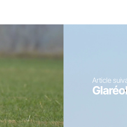
Article suiv
Glaréol