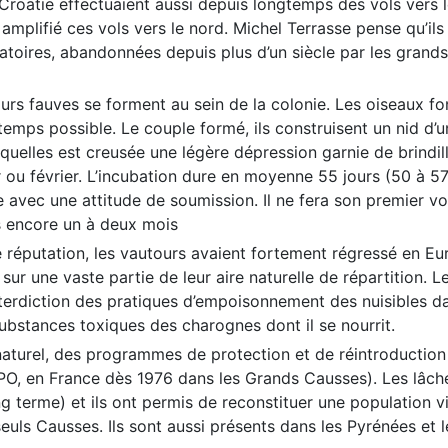
Croatie effectuaient aussi depuis longtemps des vols vers l
 amplifié ces vols vers le nord. Michel Terrasse pense qu’il
atoires, abandonnées depuis plus d’un siècle par les grands
urs fauves se forment au sein de la colonie. Les oiseaux fo
ngtemps possible. Le couple formé, ils construisent un nid 
quelles est creusée une légère dépression garnie de brindi
ou février. L’incubation dure en moyenne 55 jours (50 à 57.
 avec une attitude de soumission. Il ne fera son premier vol q
 encore un à deux mois
 réputation, les vautours avaient fortement régressé en Eu
ur une vaste partie de leur aire naturelle de répartition
nterdiction des pratiques d’empoisonnement des nuisibles da
substances toxiques des charognes dont il se nourrit.
naturel, des programmes de protection et de réintroduction
PO, en France dès 1976 dans les Grands Causses). Les lâcher
ng terme) et ils ont permis de reconstituer une population
euls Causses. Ils sont aussi présents dans les Pyrénées et l