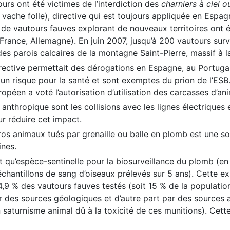
urs ont été victimes de l’interdiction des
charniers à ciel o
 la vache folle), directive qui est toujours appliquée en Esp
de vautours fauves explorant de nouveaux territoires ont 
a France, Allemagne). En juin 2007, jusqu’à 200 vautours surv
es parois calcaires de la montagne Saint-Pierre, massif à l
ctive permettait des dérogations en Espagne, au Portugal, e
un risque pour la santé et sont exemptes du prion de l’ESB.
ropéen a voté l’autorisation d’utilisation des carcasses d’a
anthropique sont les collisions avec les lignes électriques
 réduire cet impact.
 gros animaux tués par grenaille ou balle en plomb est une
ines.
t qu’espèce-sentinelle pour la biosurveillance du plomb (en 
 échantillons de sang d’oiseaux prélevés sur 5 ans). Cette
44,9 % des vautours fauves testés (soit 15 % de la populat
 des sources géologiques et d’autre part par des sources a
saturnisme animal dû à la toxicité de ces munitions). Cett