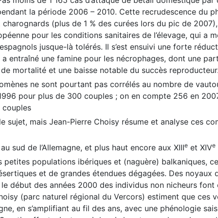
 Pas moins de 1 165 cas d’attaque de bétail domestique par
 pendant la période 2006 – 2010. Cette recrudescence du p
charognards (plus de 1 % des curées lors du pic de 2007), p
ropéenne pour les conditions sanitaires de l’élevage, qui a m
 espagnols jusque-là tolérés. Il s’est ensuivi une forte réduct
ela a entraîné une famine pour les nécrophages, dont une par
 de mortalité et une baisse notable du succès reproducteur
omènes ne sont pourtant pas corrélés au nombre de vautour
1996 pour plus de 300 couples ; on en compte 256 en 2007 
 couples
 le sujet, mais Jean-Pierre Choisy résume et analyse ces 
e
e
 au sud de l’Allemagne, et plus haut encore aux XIII
et XIV
ues petites populations ibériques et (naguère) balkaniques, c
ésertiques et de grandes étendues dégagées. Des noyaux d
 le début des années 2000 des individus non nicheurs font d
hoisy (parc naturel régional du Vercors) estiment que ces v
ne, en s’amplifiant au fil des ans, avec une phénologie sai