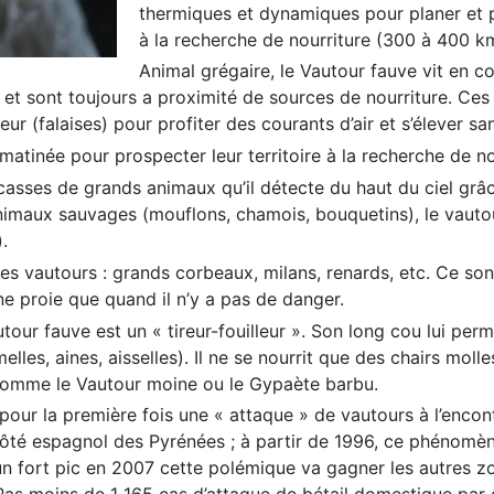
thermiques et dynamiques pour planer et p
à la recherche de nourriture (300 à 400 km
Animal grégaire, le Vautour fauve vit en c
et sont toujours a proximité de sources de nourriture. Ces
r (falaises) pour profiter des courants d’air et s’élever san
atinée pour prospecter leur territoire à la recherche de nou
rcasses de grands animaux qu’il détecte du haut du ciel grâ
animaux sauvages (mouflons, chamois, bouquetins), le vauto
.
s vautours : grands corbeaux, milans, renards, etc. Ce sont 
ne proie que quand il n’y a pas de danger.
ur fauve est un « tireur-fouilleur ». Son long cou lui perme
lles, aines, aisselles). Il ne se nourrit que des chairs molle
 comme le Vautour moine ou le Gypaète barbu.
 pour la première fois une « attaque » de vautours à l’enco
 côté espagnol des Pyrénées ; à partir de 1996, ce phénomèn
 un fort pic en 2007 cette polémique va gagner les autres 