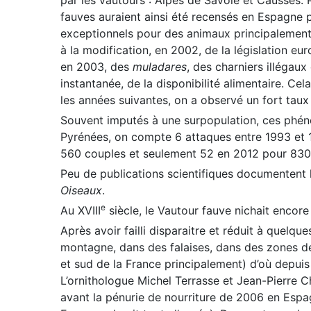
par les vautours : Alpes de Savoie et Causses.
fauves auraient ainsi été recensés en Espagne
exceptionnels pour des animaux principalement 
à la modification, en 2002, de la législation eu
en 2003, des
muladares
, des charniers illégaux
instantanée, de la disponibilité alimentaire. C
les années suivantes, on a observé un fort taux
Souvent imputés à une surpopulation, ces phén
Pyrénées, on compte 6 attaques entre 1993 et 
560 couples et seulement 52 en 2012 pour 830
Peu de publications scientifiques documentent
Oiseaux
.
e
Au XVIII
siècle, le Vautour fauve nichait encore
Après avoir failli disparaitre et réduit à quelq
montagne, dans des falaises, dans des zones d
et sud de la France principalement) d’où depuis
L’ornithologue Michel Terrasse et Jean-Pierre C
avant la pénurie de nourriture de 2006 en Espag