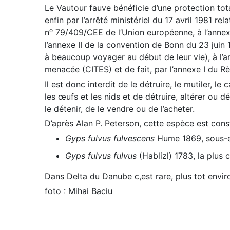
Le Vautour fauve bénéficie d’une protection tota
enfin par l’arrêté ministériel du 17 avril 1981 rel
o
n
79/409/CEE de l’Union européenne, à l’annexe
l’annexe II de la convention de Bonn du 23 juin 
à beaucoup voyager au début de leur vie), à l’
menacée (CITES) et de fait, par l’annexe I du
Il est donc interdit de le détruire, le mutiler, l
les œufs et les nids et de détruire, altérer ou dég
le détenir, de le vendre ou de l’acheter.
D’après Alan P. Peterson, cette espèce est con
Gyps fulvus fulvescens
Hume 1869, sous-esp
Gyps fulvus fulvus
(Hablizl) 1783, la plus
Dans Delta du Danube c,est rare, plus tot envi
foto : Mihai Baciu