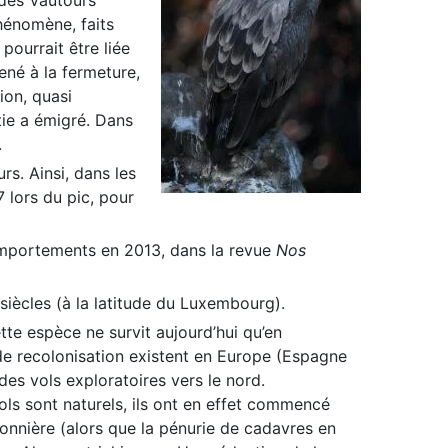
 des Vautours
hénomène, faits
ourrait être liée
ené à la fermeture,
ion, quasi
tie a émigré. Dans
.
s. Ainsi, dans les
lors du pic, pour
comportements en 2013, dans la revue
Nos
siècles (à la latitude du Luxembourg).
ette espèce ne survit aujourd’hui qu’en
e recolonisation existent en Europe (Espagne
es vols exploratoires vers le nord.
ols sont naturels, ils ont en effet commencé
sonnière (alors que la pénurie de cadavres en