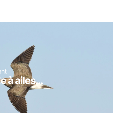
ant
e à ailes...