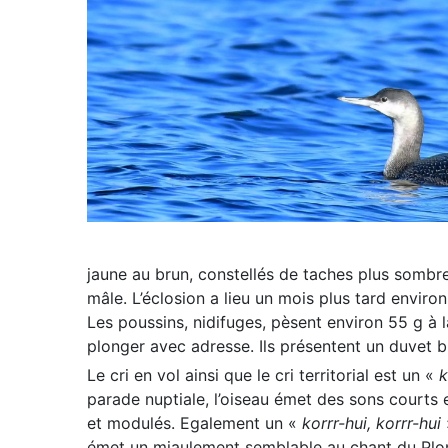
jaune au brun, constellés de taches plus sombr
mâle. L’éclosion a lieu un mois plus tard enviro
Les poussins, nidifuges, pèsent environ
55 g
à l
plonger avec adresse. Ils présentent un duvet b
Le cri en vol ainsi que le cri territorial est un «
k
parade nuptiale, l’oiseau émet des sons courts e
et modulés. Egalement un «
korrr-hui, korrr-hui
émet un miaulement semblable au chant du Plong