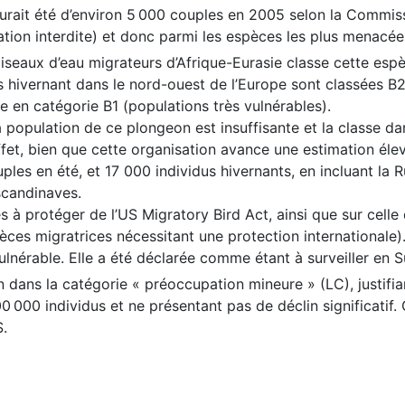
ait été d’environ 5 000 couples en 2005 selon la Commissi
ation interdite) et donc parmi les espèces les plus menacée
iseaux d’eau migrateurs d’Afrique-Eurasie classe cette espèc
s hivernant dans le nord-ouest de l’Europe sont classées B2
 en catégorie B1 (populations très vulnérables).
a population de ce plongeon est insuffisante et la classe d
et, bien que cette organisation avance une estimation élev
s en été, et 17 000 individus hivernants, en incluant la Rus
scandinaves.
s à protéger de l’US Migratory Bird Act, ainsi que sur cell
èces migratrices nécessitant une protection internationale)
ulnérable. Elle a été déclarée comme étant à surveiller en 
 dans la catégorie « préoccupation mineure » (LC), justifian
 000 individus et ne présentant pas de déclin significatif
S.