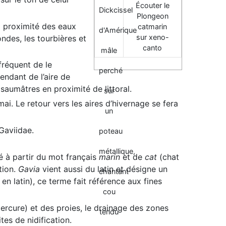
Écouter le
Plongeon
à proximité des eaux
catmarin
sur xeno-
des, les tourbières et
canto
 fréquent de le
endant de l’aire de
 saumâtres en proximité de littoral.
mai. Le retour vers les aires d’hivernage se fera
Gaviidae.
 à partir du mot français
marin
et de
cat
(chat
tion.
Gavia
vient aussi du latin et désigne un
 en latin), ce terme fait référence aux fines
cure) et des proies, le drainage des zones
tes de nidification.