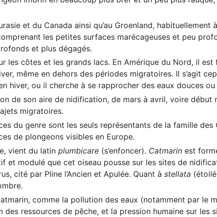
urasie et du Canada ainsi qu’au Groenland, habituellement 
omprenant les petites surfaces marécageuses et peu profon
profonds et plus dégagés.
ur les côtes et les grands lacs. En Amérique du Nord, il est
ver, même en dehors des périodes migratoires. Il s’agit cep
es en hiver, ou il cherche à se rapprocher des eaux douces ou
ion de son aire de nidification, de mars à avril, voire début 
ajets migratoires.
es du genre sont les seuls représentants de la famille des 
ces de plongeons visibles en Europe.
e, vient du latin
plumbicare
(s’enfoncer).
Catmarin
est formé
tif et modulé que cet oiseau pousse sur les sites de nidifica
us, cité par Pline l’Ancien et Apulée. Quant à
stellata
(étoilé
ombre.
marin, comme la pollution des eaux (notamment par le mer
n des ressources de pêche, et la pression humaine sur les si