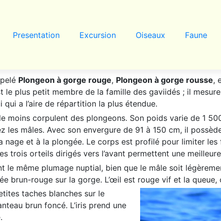
Presentation
Excursion
Oiseaux
Faune
ppelé
Plongeon à gorge rouge
,
Plongeon à gorge rousse
,
t le plus petit membre de la famille des gaviidés ; il mesur
i qui a l’aire de répartition la plus étendue.
et le moins corpulent des plongeons. Son poids varie de
1 50
 les mâles. Avec son envergure de 91 à
150 cm
, il possèd
nage et à la plongée. Le corps est profilé pour limiter les fr
s trois orteils dirigés vers l’avant permettent une meilleure
nt le même plumage nuptial, bien que le mâle soit légèrement
ée brun-rouge sur la gorge. L’œil est rouge vif et la queue, c
etites taches blanches sur le
anteau brun foncé. L’iris prend une
.