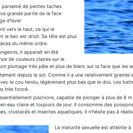
e, parsemé de petites taches
lus grande partie de la face
ge d’hiver
t vers le haut, ce qui le
 le bec est droit. Sa tête est plus
espèces du même ordre.
ngeons, il apparaît en été
nce de couleurs claires sur le
 son plumage très pâle et plus de blanc sur la face que les 
ectement depuis le sol. Comme il a une relativement grande 
vec le cou tendu, légèrement plus bas que le dos. Les batte
s très foncé.
ssentiellement piscivore, capable de plonger à plus de
8 m
en eau claire et toujours de jour. Il consomme des poisson
s, crustacés et insectes aquatiques. Il n’hésite pas à réalis
La maturité sexuelle est atteinte à