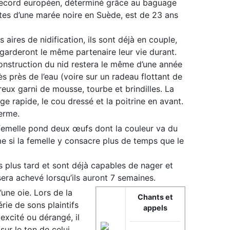
e record européen, déterminé grâce au baguage
ites d’une marée noire en Suède, est de 23 ans
 aires de nidification, ils sont déjà en couple,
garderont le même partenaire leur vie durant.
 construction du nid restera le même d’une année
rès près de l’eau (voire sur un radeau flottant de
eux garni de mousse, tourbe et brindilles. La
e rapide, le cou dressé et la poitrine en avant.
ferme.
a femelle pond deux œufs dont la couleur va du
e si la femelle y consacre plus de temps que le
es plus tard et sont déjà capables de nager et
sera achevé lorsqu’ils auront 7 semaines.
une oie. Lors de la
Chants et
rie de sons plaintifs
appels
excité ou dérangé, il
ur le ton de celui