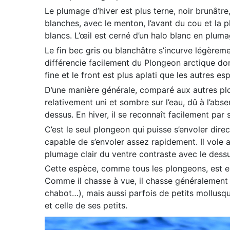
Le plumage d’hiver est plus terne, noir brunâtr
blanches, avec le menton, l’avant du cou et la p
blancs. L’œil est cerné d’un halo blanc en pluma
Le fin bec gris ou blanchâtre s’incurve légèremen
différencie facilement du Plongeon arctique dont
fine et le front est plus aplati que les autres 
D’une manière générale, comparé aux autres plo
relativement uni et sombre sur l’eau, dû à l’abse
dessus. En hiver, il se reconnaît facilement par
C’est le seul plongeon qui puisse s’envoler dir
capable de s’envoler assez rapidement. Il vole a
plumage clair du ventre contraste avec le dessu
Cette espèce, comme tous les plongeons, est e
Comme il chasse à vue, il chasse généralement 
chabot…), mais aussi parfois de petits mollusque
et celle de ses petits.