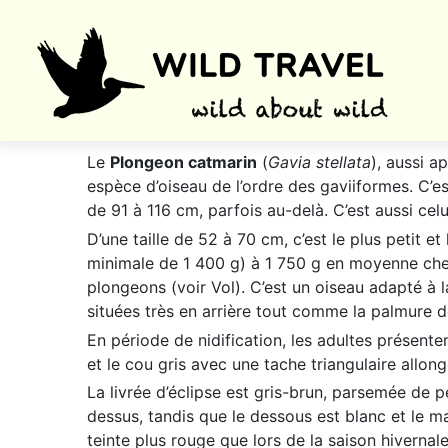
Le
Plongeon catmarin
(
Gavia stellata
), aussi a
espèce d’oiseau de l’ordre des gaviiformes. C’es
de 91 à
116 cm
, parfois au-delà. C’est aussi celu
D’une taille de 52 à
70 cm
, c’est le plus petit 
minimale de 1 400 g) à
1 750 g
en moyenne chez
plongeons (voir Vol). C’est un oiseau adapté à la 
situées très en arrière tout comme la palmure de
En période de nidification, les adultes présente
et le cou gris avec une tache triangulaire allong
La livrée d’éclipse est gris-brun, parsemée de p
dessus, tandis que le dessous est blanc et le m
teinte plus rouge que lors de la saison hivernale