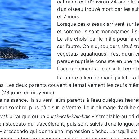
catmarin est d’environ 24 ans : l
d’un oiseau trouvé mort par les su
et 7 mois.
Lorsque ces oiseaux arrivent sur les
et comme ils sont monogames, ils 
Le site choisi par le mâle pour la
sur l’autre. Ce nid, toujours situé t
végétaux aquatiques) n’est qu’un cr
parade nuptiale consiste en une nag
L’accouplement a lieu sur la terre 
La ponte a lieu de mai à juillet. L
es. Les deux parents couvent alternativement les œufs mêm
n (28 jours en moyenne).
a naissance. Ils suivent leurs parents à l’eau quelques heur
run sombre, plus pâle sur le ventre. Leur plumage d’adulte 
vak »
rauque ou un «
kak-kak-kak-kak
» semblable au cri d’
n staccato qui s’accélèrent, puis sont suivis d’une longue sé
» crescendo qui donne une impression d’écho. Lorsqu’il est 
eon imbrin en beaucoup plus bref et un peu plus rauque, s