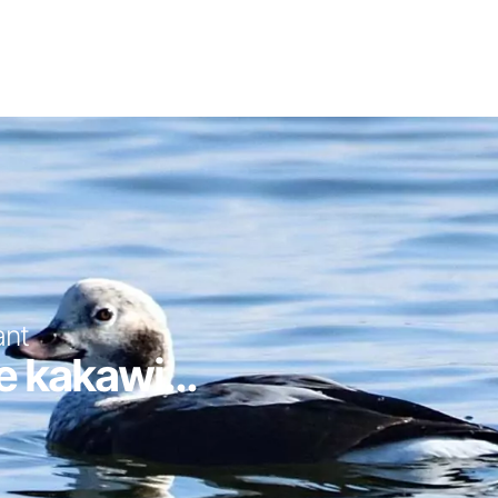
ant
e kakawi...