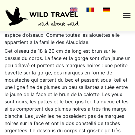
L’
Alouette hausse-col
(
Eremophila alpestris
) est une
espèce d’oiseaux. Comme toutes les alouettes elle
appartient à la famille des Alaudidae.
Cet oiseau de 18 à
20
cm
de long est brun sur le
dessus du corps. La face et la gorge sont d’un jaune un
peu délavé et portent des marques noires : une petite
bavette sur la gorge, des marques en forme de
moustache qui partent du bec et passent sous l’œil et
une ligne fine de plumes un peu saillantes située entre
le jaune de la face et le brun de la calotte. Les yeux
sont noirs, les pattes et le bec gris fer. La queue et les
ailes comportent des plumes noires à très fine marge
blanche. Les juvéniles ne possèdent pas de marques
noires sur la face et ont le dos constellé de taches
argentées. Le dessous du corps est gris-beige très