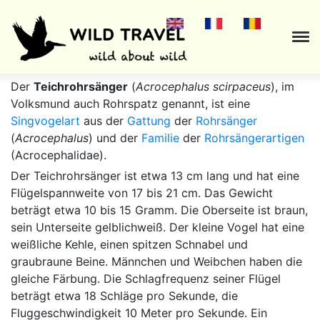
Der
Teichrohrsänger
(
Acrocephalus scirpaceus
), im
Volksmund auch Rohrspatz genannt, ist eine
Singvogel
art
aus der
Gattung
der
Rohrsänger
(
Acrocephalus
) und der
Familie
der
Rohrsängerartigen
(Acrocephalidae).
Der Teichrohrsänger ist etwa 13 cm lang und hat eine
Flügelspannweite von 17 bis 21 cm. Das Gewicht
beträgt etwa 10 bis 15 Gramm. Die Oberseite ist braun,
sein Unterseite gelblichweiß. Der kleine Vogel hat eine
weißliche Kehle, einen spitzen Schnabel und
graubraune Beine. Männchen und Weibchen haben die
gleiche Färbung. Die Schlagfrequenz seiner Flügel
beträgt etwa 18 Schläge pro Sekunde, die
Fluggeschwindigkeit 10 Meter pro Sekunde. Ein