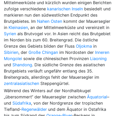
Mittelmeerküste und kürzlich wurden einigen Berichten
zufolge verschiedene
kanarischen Inseln
besiedelt und
markieren nun den südwestlichen Endpunkt des
Brutgebietes. Im
Nahen Osten
kommt der Mauersegler
in
Kleinasien
, an der Mittelmeerküste und vereinzelt in
Syrien
als Brutvogel vor. In Asien reicht das Brutgebiet
im Norden bis zum 60. Breitengrad. Die östliche
Grenze des Gebiets bilden der Fluss
Oljokma
in
Sibirien
, der
Große Chingan
im Nordosten der
Inneren
Mongolei
sowie die chinesischen Provinzen
Liaoning
und
Shandong
. Die südliche Grenze des asiatischen
Brutgebiets verläuft ungefähr entlang des 35.
Breitengrads, allerdings fehlt der Mauersegler im
zentralasiatischen
Steppengürtel.
Während des Winters auf der Nordhalbkugel
„übersommert“ der Mauersegler zwischen
Äquatorial
–
und
Südafrika
, von der Nordgrenze der tropischen
Tiefland-
Regenwälder
und dem Äquator in Ostafrika
bis zum Südrand des
Orange-River
-Beckens in