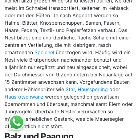
keinen allzu großen Widerstand leisten dürfen, werden
meist im Schnabel transportiert, seltener im Kehlsack
oder mit den Füßen. Je nach Angebot werden so
Halme, Blätter, Knospenschuppen, Samen, Fasern,
Haare, Federn, Textil- und Papierfetzen verbaut. Das
Nest bildet eine unordentliche, flache Schale mit einer
zentralen Vertiefung, die mit klebrigem, rasch
erhärtenden
Speichel
überzogen wird. Häufig wird ein
Nest viele Brutperioden nacheinander benutzt und
alljährlich nur ergänzt und neu eingespeichelt, wobei
der Durchmesser von 9 Zentimetern bei Neuanlage auf
15 Zentimeter anwachsen kann. Vorgefundene Bauten
anderer Höhlenbrüter wie
Star
,
Haussperling
oder
Hausrotschwanz
werden gelegentlich gewaltsam
übernommen und überbaut, manchmal samt Eiern oder
Jungvögeln. Überbaute Nester verursachen so
mitunter erheblichen Gestank, was die Mauersegler
offensichtlich nicht stört.
Balz und Paarung