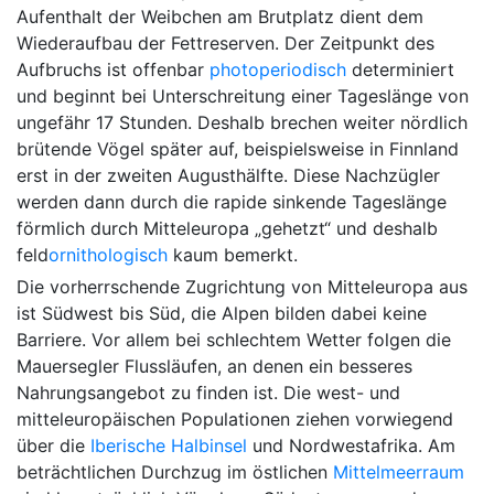
Aufenthalt der Weibchen am Brutplatz dient dem
Wiederaufbau der Fettreserven. Der Zeitpunkt des
Aufbruchs ist offenbar
photoperiodisch
determiniert
und beginnt bei Unterschreitung einer Tageslänge von
ungefähr 17 Stunden. Deshalb brechen weiter nördlich
brütende Vögel später auf, beispielsweise in Finnland
erst in der zweiten Augusthälfte. Diese Nachzügler
werden dann durch die rapide sinkende Tageslänge
förmlich durch Mitteleuropa „gehetzt“ und deshalb
feld
ornithologisch
kaum bemerkt.
Die vorherrschende Zugrichtung von Mitteleuropa aus
ist Südwest bis Süd, die Alpen bilden dabei keine
Barriere. Vor allem bei schlechtem Wetter folgen die
Mauersegler Flussläufen, an denen ein besseres
Nahrungsangebot zu finden ist. Die west- und
mitteleuropäischen Populationen ziehen vorwiegend
über die
Iberische Halbinsel
und Nordwestafrika. Am
beträchtlichen Durchzug im östlichen
Mittelmeerraum