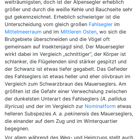
weiträumigsten, doch ist der Alpensegler erheblich
größer und durch die weiße Kehle und Bauchseite sehr
gut gekennzeichnet. Erheblich schwieriger ist die
Unterscheidung vom gleich großen
Fahlsegler
im
Mittelmeerraum
und im
Mittleren Osten
, wo sich die
Brutgebiete überschneiden und die Vögel oft
gemeinsam auf Insektenjagd sind. Der Mauersegler
wirkt dabei im Vergleich „schnittiger“, der Körper ist
schlanker, die Flügelenden sind stärker gespitzt und
der Schwanz ist etwas tiefer gegabelt. Das Gefieder
des Fahlseglers ist etwas heller und eher olivbraun im
Vergleich zum Schwarzbraun des Mauerseglers. Am
größten ist die Gefahr einer Verwechslung zwischen
der dunkelsten Unterart des Fahlseglers (
A. pallidus
illyricus
) und der im Vergleich zur
Nominatform
etwas
helleren Subspezies
A. a. pekinensis
des Mauerseglers,
die einander auf dem Zug und im Winterquartier
begegnen.
Vor allem während des Weg- und Heimzugs stellt auch