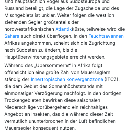
sind hauptsächlich Vögel aus Südosteuropa und
Russland beteiligt, die Lage der Zugscheide und des
Mischgebiets ist unklar. Weiter folgen die westlich
ziehenden Segler größtenteils der
nordwestafrikanischen
Atlantik
küste, teilweise wird die
Sahara
auch direkt überflogen. In den
Feuchtsavannen
Afrikas angekommen, scheint sich die Zugrichtung
nach Südosten zu ändern, bis die
Hauptüberwinterungsgebiete erreicht werden.
Während des „Übersommerns“ in Afrika folgt
offensichtlich eine große Zahl von Mauerseglern
ständig der
Innertropischen Konvergenzzone
(ITCZ),
die dem Gebiet des Sonnenhöchststands mit
einmonatiger Verzögerung nachfolgt. In den dortigen
Trockengebieten bewirken diese saisonalen
Niederschläge vorübergehend ein reichhaltiges
Angebot an Insekten, das die während dieser Zeit
vermutlich ununterbrochen in der Luft befindlichen
Mauersegler konsequent nutzen.