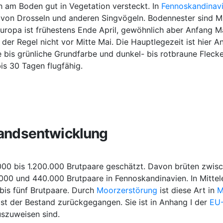
 am Boden gut in Vegetation versteckt. In
Fennoskandinav
 von Drosseln und anderen Singvögeln. Bodennester sind M
uropa ist frühestens Ende April, gewöhnlich aber Anfang M
der Regel nicht vor Mitte Mai. Die Hauptlegezeit ist hier A
e bis grünliche Grundfarbe und dunkel- bis rotbraune Fleck
is 30 Tagen flugfähig.
tandsentwicklung
00 bis 1.200.000 Brutpaare geschätzt. Davon brüten zwis
00 und 440.000 Brutpaare in Fennoskandinavien. In Mittele
 bis fünf Brutpaare. Durch
Moorzerstörung
ist diese Art in
M
st der Bestand zurückgegangen. Sie ist in Anhang I der
EU-
szuweisen sind.