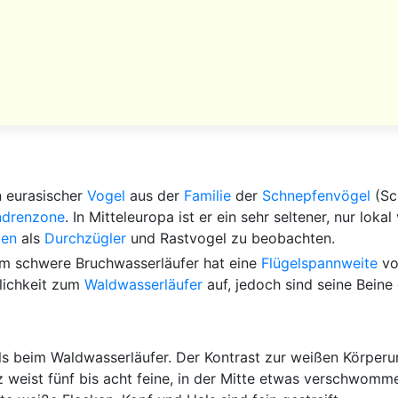
in eurasischer
Vogel
aus der
Familie
der
Schnepfenvögel
(Sco
ndrenzone
. In Mitteleuropa ist er ein sehr seltener, nur l
ten
als
Durchzügler
und Rastvogel zu beobachten.
mm schwere Bruchwasserläufer hat eine
Flügelspannweite
vo
nlichkeit zum
Waldwasserläufer
auf, jedoch sind seine Beine 
als beim Waldwasserläufer. Der Kontrast zur weißen Körperunt
nz weist fünf bis acht feine, in der Mitte etwas verschwom