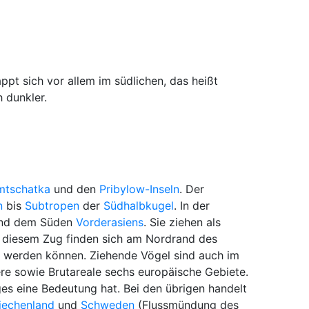
ppt sich vor allem im südlichen, das heißt
 dunkler.
mtschatka
und den
Pribylow-Inseln
. Der
n
bis
Subtropen
der
Südhalbkugel
. In der
nd dem Süden
Vorderasiens
. Sie ziehen als
f diesem Zug finden sich am Nordrand des
t werden können. Ziehende Vögel sind auch im
ere sowie Brutareale sechs europäische Gebiete.
es eine Bedeutung hat. Bei den übrigen handelt
iechenland
und
Schweden
(Flussmündung des